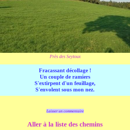
Près des Seytoux
Fracassant décollage !
Un couple de ramiers
S'extirpent d'un feuillage,
S'envolent sous mon nez.
Laisser un commentaire
Aller à la liste des chemins